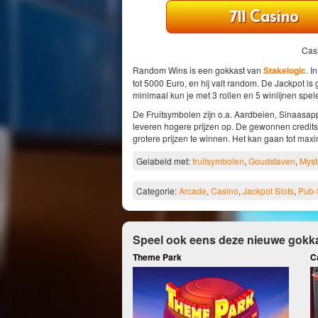
Bonus tot €25
Cas
Random Wins is een gokkast van
Stakelogic
. 
tot 5000 Euro, en hij valt random. De Jackpot i
minimaal kun je met 3 rollen en 5 winlijnen spe
De Fruitsymbolen zijn o.a. Aardbeien, Sinaasa
leveren hogere prijzen op. De gewonnen credits
grotere prijzen te winnen. Het kan gaan tot ma
Gelabeld met:
fruitsymbolen
,
Goudstaven
,
Myst
Categorie:
Arcade
,
Casino
,
Jackpot Slots
,
Pub-
Speel ook eens deze nieuwe gokk
Theme Park
C