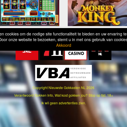
n cookies om de nodige site functionaliteit te bieden en uw ervaring te
Door onze website te bezoeken, stemt u in met ons gebruik van cookies
Akkoord
Copyright
Nieuwste Gokkasten NL
2026
Verantwoord Gokken Info, Wat kost gokken jou? Stop op tijd, 18+
Ik wil geen advertenties zien.