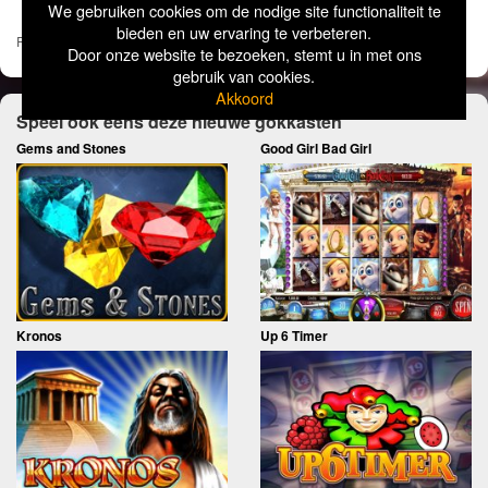
We gebruiken cookies om de nodige site functionaliteit te
bieden en uw ervaring te verbeteren.
Pages:
1
2
»
Door onze website te bezoeken, stemt u in met ons
gebruik van cookies.
Akkoord
Speel ook eens deze nieuwe gokkasten
Gems and Stones
Good Girl Bad Girl
Kronos
Up 6 Timer