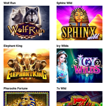
Wolf Run
Sphinx Wild
Elephant King
Icy Wilds
Pharaohs Fortune
7s Wild