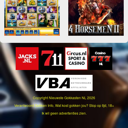
Copyright
Nieuwste Gokkasten NL
2026
Verantwoord Gokken Info, Wat kost gokken jou? Stop op tijd, 18+
Ik wil geen advertenties zien.