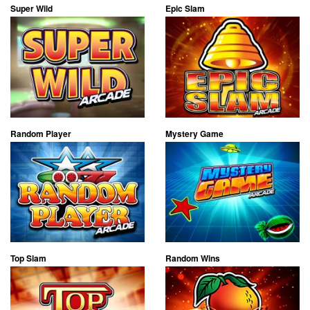
Super Wild
Epic Slam
Random Player
Mystery Game
Top Slam
Random Wins