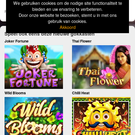
We gebruiken cookies om de nodige site functionaliteit te
bieden en uw ervaring te verbeteren.
Pages:
1
2
»
Door onze website te bezoeken, stemt u in met ons
gebruik van cookies.
Akkoord
Speel ook eens deze nieuwe gokkasten
Joker Fortune
Thai Flower
Wild Blooms
Chilli Heat