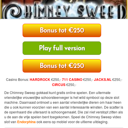
Bonus tot €250
Play full version
Bonus tot €250
Casino Bonus:
HARDROCK
€250,-
711 CASINO
€250,-
JACKS.NL
€250,-
CIRCUS
€250,-
De Chimney Sweep gokkast kunt gratis online spelen. Een uitermate
vriendelijke vrouwelijke schoorsteenveger is het wild symbool op deze slot
machine. Daarnaast ontmoet u een aantal vriendelijke dieren om haar heen
die u ook kunnen voorzien van een aantal interessante winsten. De scatter is
de openhaard die uiteraard is schoongemaakt. Die zal niet verstopt zitten als
u de aan de vrije spelen bent toegekomen. Speel de Chimney Sweep video
slot van
Endorphina
ook eens op mobiel voor de ultieme uitdaging.