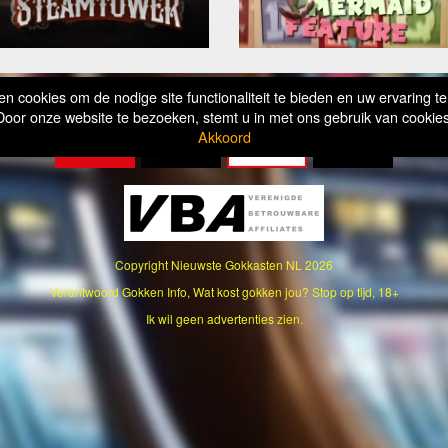
n cookies om de nodige site functionaliteit te bieden en uw ervaring te
Door onze website te bezoeken, stemt u in met ons gebruik van cookies
Akkoord
Copyright
Nieuwste Gokkasten NL
2026
Verantwoord Gokken Info, Wat kost gokken jou? Stop op tijd, 18+
Ik wil geen advertenties zien.