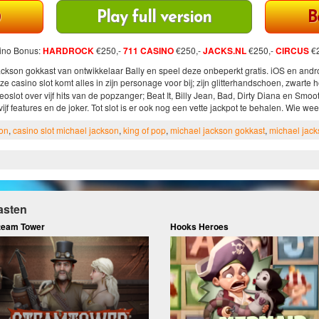
O
Play full version
ino Bonus:
HARDROCK
€250,-
711 CASINO
€250,-
JACKS.NL
€250,-
CIRCUS
€2
ckson gokkast van ontwikkelaar Bally en speel deze onbeperkt gratis. iOS en androi
ze casino slot komt alles in zijn personage voor bij; zijn glitterhandschoen, zwart
lot over vijf hits van de popzanger; Beat It, Billy Jean, Bad, Dirty Diana en Smoo
jf features en de joker. Tot slot is er ook nog een vette jackpot te behalen. Wie we
son
,
casino slot michael jackson
,
king of pop
,
michael jackson gokkast
,
michael jack
asten
team Tower
Hooks Heroes