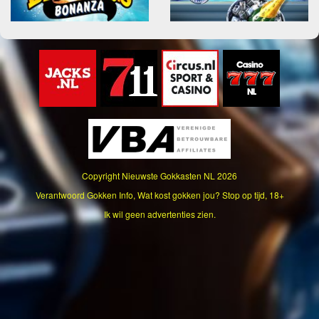
Copyright
Nieuwste Gokkasten NL
2026
Verantwoord Gokken Info, Wat kost gokken jou? Stop op tijd, 18+
Ik wil geen advertenties zien.