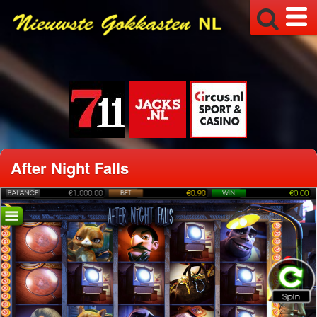
Info 18+
After Night Falls