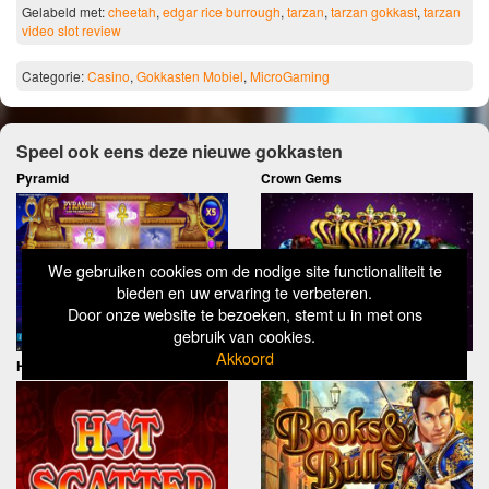
Gelabeld met:
cheetah
,
edgar rice burrough
,
tarzan
,
tarzan gokkast
,
tarzan
video slot review
Categorie:
Casino
,
Gokkasten Mobiel
,
MicroGaming
Speel ook eens deze nieuwe gokkasten
Pyramid
Crown Gems
We gebruiken cookies om de nodige site functionaliteit te
bieden en uw ervaring te verbeteren.
Door onze website te bezoeken, stemt u in met ons
gebruik van cookies.
Akkoord
Hot Scatter
Books and Bulls