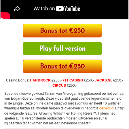
Bonus tot €250
Play full version
Bonus tot €250
Casino Bonus:
HARDROCK
€250,-
711 CASINO
€250,-
JACKS.NL
€250,-
CIRCUS
€250,-
Speel de nieuwe gokkast Tarzan van Microgaming gebaseerd op het verhaal
van Edgar Rice Burrough. Deze video slot gaat over de legendarische held
in de jungle. Deze online game staat vol met avontuur en heeft 40 winlijnen
waarbij je tarzan zal moeten helpen te overleven in het grote
oerwoud
. Er zijn
de volgende features: Growing Wilds™ en Rolling Reels™. Tijdens het
spelen zult u verschillende opdrachten moeten uitvoeren en zult u
nijlpaarden tegenkomen net als een bevriende cheetah.