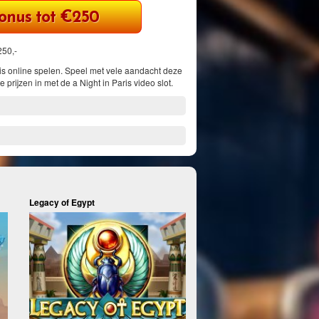
711 Casino
50,-
atis online spelen. Speel met vele aandacht deze
prijzen in met de a Night in Paris video slot.
Legacy of Egypt