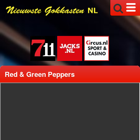
Red & Green Peppers