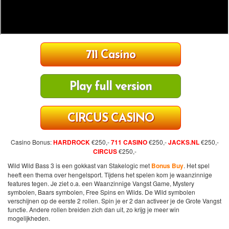
711 Casino
Play full version
CIRCUS CASINO
Casino Bonus:
HARDROCK
€250,-
711 CASINO
€250,-
JACKS.NL
€250,-
CIRCUS
€250,-
Wild Wild Bass 3 is een gokkast van Stakelogic met
Bonus Buy
. Het spel
heeft een thema over hengelsport. Tijdens het spelen kom je waanzinnige
features tegen. Je ziet o.a. een Waanzinnige Vangst Game, Mystery
symbolen, Baars symbolen, Free Spins en Wilds. De Wild symbolen
verschijnen op de eerste 2 rollen. Spin je er 2 dan activeer je de Grote Vangst
functie. Andere rollen breiden zich dan uit, zo krijg je meer win
mogelijkheden.