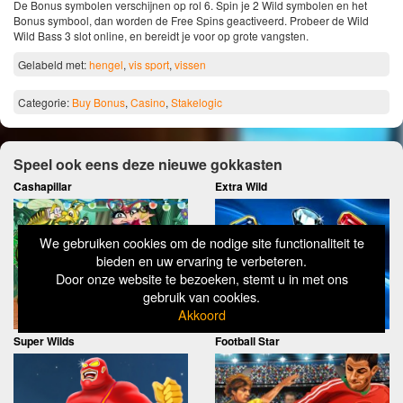
De Bonus symbolen verschijnen op rol 6. Spin je 2 Wild symbolen en het
Bonus symbool, dan worden de Free Spins geactiveerd. Probeer de Wild
Wild Bass 3 slot online, en bereidt je voor op grote vangsten.
Gelabeld met:
hengel
,
vis sport
,
vissen
Categorie:
Buy Bonus
,
Casino
,
Stakelogic
Speel ook eens deze nieuwe gokkasten
Cashapillar
Extra Wild
We gebruiken cookies om de nodige site functionaliteit te
bieden en uw ervaring te verbeteren.
Door onze website te bezoeken, stemt u in met ons
gebruik van cookies.
Akkoord
Super Wilds
Football Star