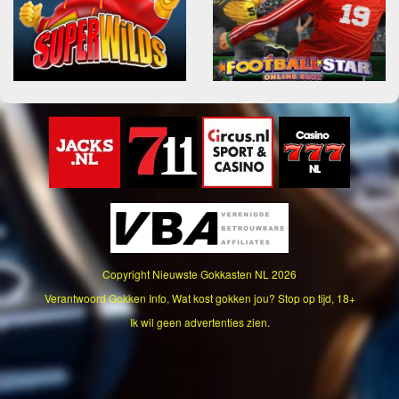
Copyright
Nieuwste Gokkasten NL
2026
Verantwoord Gokken Info, Wat kost gokken jou? Stop op tijd, 18+
Ik wil geen advertenties zien.