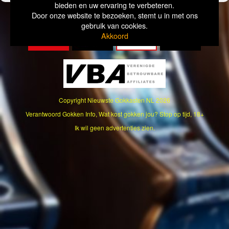
bieden en uw ervaring te verbeteren.
Door onze website te bezoeken, stemt u in met ons
gebruik van cookies.
Akkoord
Copyright
Nieuwste Gokkasten NL
2026
Verantwoord Gokken Info, Wat kost gokken jou? Stop op tijd, 18+
Ik wil geen advertenties zien.