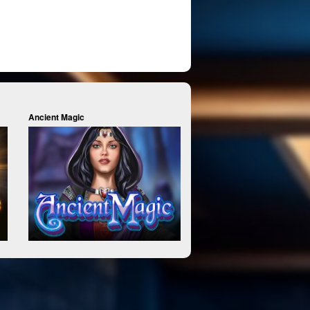
Ancient Magic