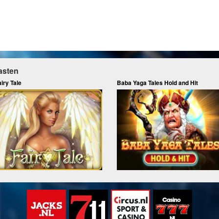
asten
iry Tale
Baba Yaga Tales Hold and Hit