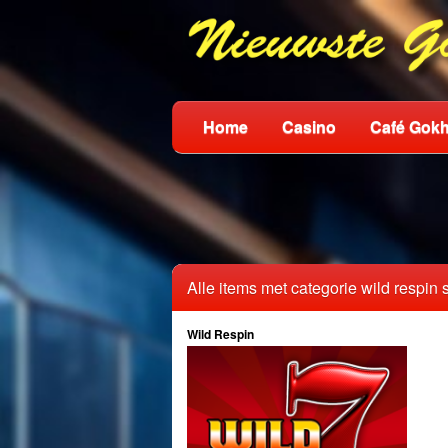
Home
Casino
Café Gokh
Alle items met categorie wild respin s
Wild Respin