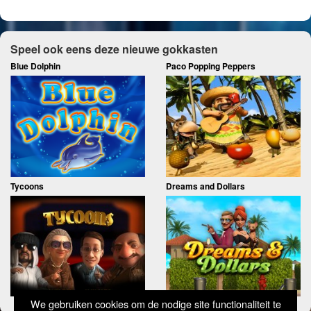
SPIN TO WIN !
Info 18+
Speel ook eens deze nieuwe gokkasten
Blue Dolphin
Paco Popping Peppers
Tycoons
Dreams and Dollars
We gebruiken cookies om de nodige site functionaliteit te