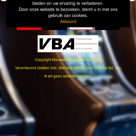
bieden en uw ervaring te verbeteren.
Door onze website te bezoeken, stemt u in met ons
gebruik van cookies.
Akkoord
Copyright
Nieuwste Gokkasten NL
2026
Verantwoord Gokken Info, Wat kost gokken jou? Stop op tijd, 18+
Ik wil geen advertenties zien.