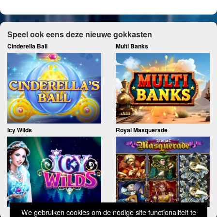
SPIN TO WIN !
Info 18+
Speel ook eens deze nieuwe gokkasten
Cinderella Ball
Multi Banks
Icy Wilds
Royal Masquerade
We gebruiken cookies om de nodige site functionaliteit te