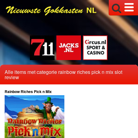
Barcrest Classic Series
Bellfruit
Elam
Errel
Fruits4Real
Maygay
NedBet
Alle items met categorie rainbow riches pick n mix slot
Simbat
review
Alles
Rainbow Riches Pick n Mix
Buy Bonus
Jackpot
Megaways
Multiplayers