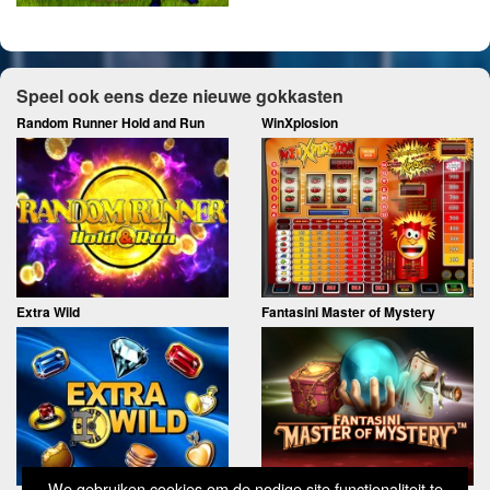
SPIN TO WIN !
Info 18+
Speel ook eens deze nieuwe gokkasten
Random Runner Hold and Run
WinXplosion
Extra Wild
Fantasini Master of Mystery
We gebruiken cookies om de nodige site functionaliteit te