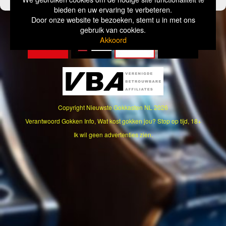
bieden en uw ervaring te verbeteren.
Door onze website te bezoeken, stemt u in met ons
gebruik van cookies.
Akkoord
Copyright
Nieuwste Gokkasten NL
2026
Verantwoord Gokken Info, Wat kost gokken jou? Stop op tijd, 18+
Ik wil geen advertenties zien.