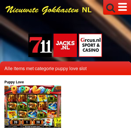
Barcrest Classic Series
Bellfruit
Elam
Errel
Fruits4Real
Maygay
NedBet
Alle items met categorie puppy love slot
Simbat
Puppy Love
Alles
Buy Bonus
Jackpot
Megaways
Multiplayers