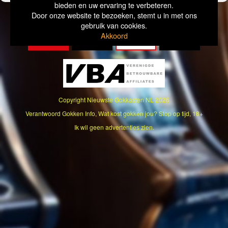
bieden en uw ervaring te verbeteren.
Door onze website te bezoeken, stemt u in met ons
gebruik van cookies.
Akkoord
Copyright
Nieuwste Gokkasten NL
2026
Verantwoord Gokken Info, Wat kost gokken jou? Stop op tijd, 18+
Ik wil geen advertenties zien.