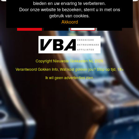
bieden en uw ervaring te verbeteren.
Door onze website te bezoeken, stemt u in met ons
gebruik van cookies.
Akkoord
Copyright
Nieuwste Gokkasten NL
2026
Verantwoord Gokken Info, Wat kost gokken jou? Stop op tijd, 18+
Ik wil geen advertenties zien.