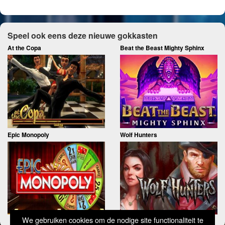
SPIN TO WIN !
Info 18+
Speel ook eens deze nieuwe gokkasten
At the Copa
Beat the Beast Mighty Sphinx
Epic Monopoly
Wolf Hunters
We gebruiken cookies om de nodige site functionaliteit te