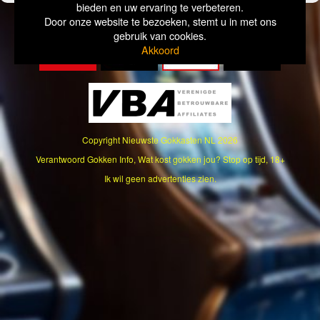
bieden en uw ervaring te verbeteren.
Door onze website te bezoeken, stemt u in met ons
gebruik van cookies.
Akkoord
Copyright
Nieuwste Gokkasten NL
2026
Verantwoord Gokken Info, Wat kost gokken jou? Stop op tijd, 18+
Ik wil geen advertenties zien.