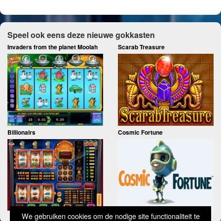
SPIN TO WIN !
Info 18+
Speel ook eens deze nieuwe gokkasten
Invaders from the planet Moolah
Scarab Treasure
Billionairs
Cosmic Fortune
We gebruiken cookies om de nodige site functionaliteit te