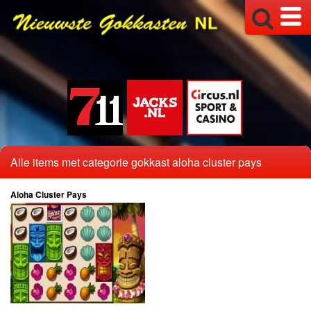
Barcrest Classic Series
Bellfruit
Elam
Errel
Fruits4Real
Maygay
NedBet
Alle items met categorie gokkast aloha cluster pays
Simbat
Aloha Cluster Pays
Alles
Buy Bonus
Jackpot
Megaways
Multiplayers