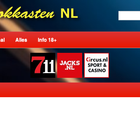
Info 1
al
Alles
Info 18+