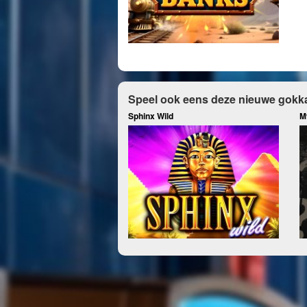
Speel ook eens deze nieuwe gokk
Sphinx Wild
M