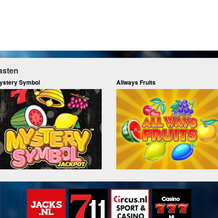
asten
ystery Symbol
Allways Fruits