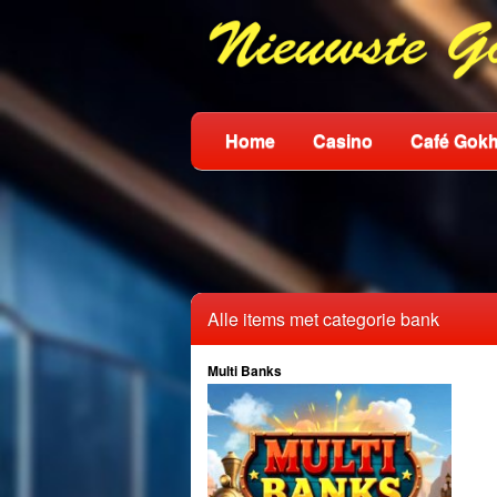
Home
Casino
Café Gokh
Alle items met categorie bank
Multi Banks