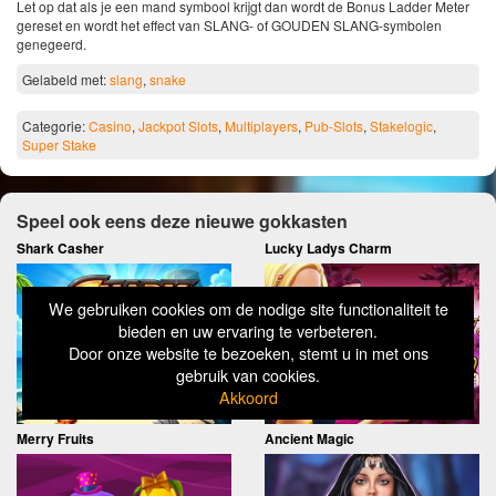
Let op dat als je een mand symbool krijgt dan wordt de Bonus Ladder Meter
gereset en wordt het effect van SLANG- of GOUDEN SLANG-symbolen
genegeerd.
Gelabeld met:
slang
,
snake
Categorie:
Casino
,
Jackpot Slots
,
Multiplayers
,
Pub-Slots
,
Stakelogic
,
Super Stake
Speel ook eens deze nieuwe gokkasten
Shark Casher
Lucky Ladys Charm
We gebruiken cookies om de nodige site functionaliteit te
bieden en uw ervaring te verbeteren.
Door onze website te bezoeken, stemt u in met ons
gebruik van cookies.
Akkoord
Merry Fruits
Ancient Magic