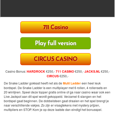
711 Casino
Play full version
CIRCUS CASINO
Casino Bonus:
HARDROCK
€250,-
711 CASINO
€250,-
JACKS.NL
€250,-
CIRCUS
€250,-
De Snake Ladder gokkast heeft net als de
Multi Ladder
een heel leuk
bordspel. De Snake Ladder is een multiplayer met 6 rollen, 4 rollensets en
20 winlijnen. Speel deze topper gratis online of ga naar casino waar ook een
Live Jackpot aan dit spel wordt gekoppeld. Verzamel 6 slangen en het
bordspel gaat beginnen. De dobbelsteen gaat draaien en het spel brengt je
naar verschillende vakjes. Zo zijn er vraagtekens met mystery prijzen,
multipliers en STOP. Kom je op deze laatste dan eindigt het bonusspel.