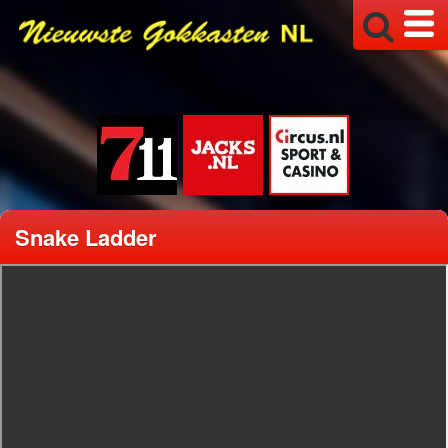
Snake Ladder