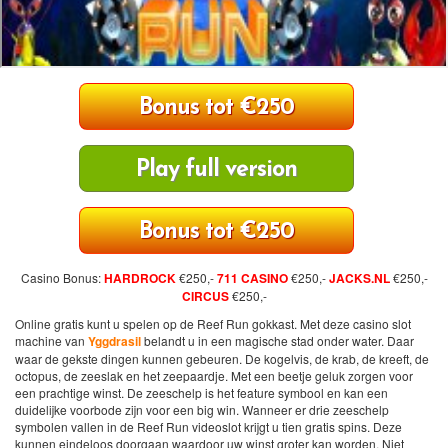
Bonus tot €250
Play full version
Bonus tot €250
Casino Bonus:
HARDROCK
€250,-
711 CASINO
€250,-
JACKS.NL
€250,-
CIRCUS
€250,-
Online gratis kunt u spelen op de Reef Run gokkast. Met deze casino slot
machine van
Yggdrasil
belandt u in een magische stad onder water. Daar
waar de gekste dingen kunnen gebeuren. De kogelvis, de krab, de kreeft, de
octopus, de zeeslak en het zeepaardje. Met een beetje geluk zorgen voor
een prachtige winst. De zeeschelp is het feature symbool en kan een
duidelijke voorbode zijn voor een big win. Wanneer er drie zeeschelp
symbolen vallen in de Reef Run videoslot krijgt u tien gratis spins. Deze
kunnen eindeloos doorgaan waardoor uw winst groter kan worden. Niet