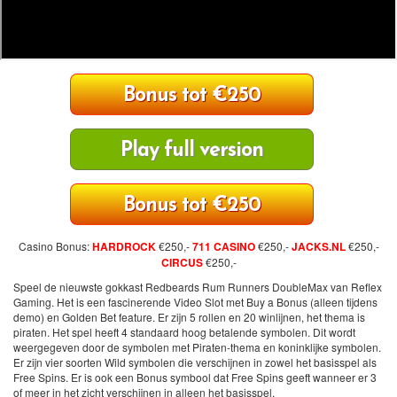
Bonus tot €250
Play full version
Bonus tot €250
Casino Bonus:
HARDROCK
€250,-
711 CASINO
€250,-
JACKS.NL
€250,-
CIRCUS
€250,-
Speel de nieuwste gokkast Redbeards Rum Runners DoubleMax van Reflex
Gaming. Het is een fascinerende Video Slot met Buy a Bonus (alleen tijdens
demo) en Golden Bet feature. Er zijn 5 rollen en 20 winlijnen, het thema is
piraten. Het spel heeft 4 standaard hoog betalende symbolen. Dit wordt
weergegeven door de symbolen met Piraten-thema en koninklijke symbolen.
Er zijn vier soorten Wild symbolen die verschijnen in zowel het basisspel als
Free Spins. Er is ook een Bonus symbool dat Free Spins geeft wanneer er 3
of meer in het zicht verschijnen in alleen het basisspel.