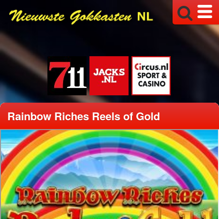
Rainbow Riches Reels of Gold