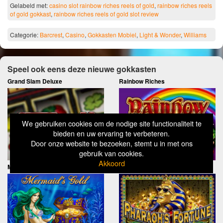
Gelabeld met:
casino slot rainbow riches reels of gold
,
rainbow riches reels
of gold gokkast
,
rainbow riches reels of gold slot review
Categorie:
Barcrest
,
Casino
,
Gokkasten Mobiel
,
Light & Wonder
,
Williams
Speel ook eens deze nieuwe gokkasten
Grand Slam Deluxe
Rainbow Riches
We gebruiken cookies om de nodige site functionaliteit te
bieden en uw ervaring te verbeteren.
Door onze website te bezoeken, stemt u in met ons
gebruik van cookies.
Akkoord
Mermaids Gold
Pharaohs Fortune