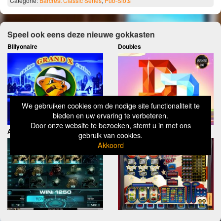
Categorie:
Barcrest Classic Series
,
Pub-Slots
Speel ook eens deze nieuwe gokkasten
Billyonaire
Doubles
We gebruiken cookies om de nodige site functionaliteit te
bieden en uw ervaring te verbeteren.
Door onze website te bezoeken, stemt u in met ons
Aliens
Triple Star
gebruik van cookies.
Akkoord