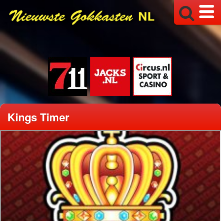
SPIN TO WIN !
Info 18+
Kings Timer