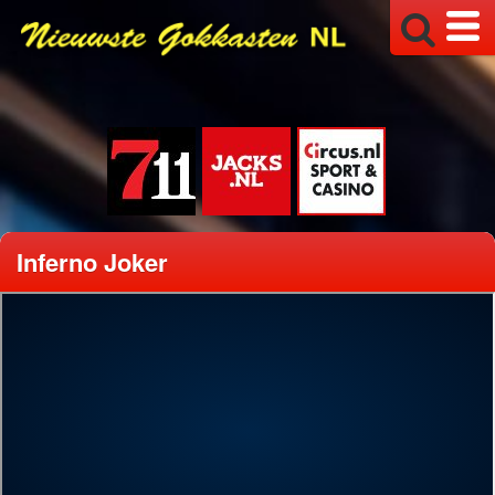
Inferno Joker