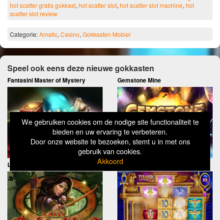
hot scatter gratis gokkast
,
hot scatter slot
,
hot scatter slot machine
,
hot
scatter slot review
Categorie:
Amatic
,
Casino
,
Gokkasten Mobiel
Speel ook eens deze nieuwe gokkasten
Fantasini Master of Mystery
Gemstone Mine
We gebruiken cookies om de nodige site functionaliteit te
bieden en uw ervaring te verbeteren.
Door onze website te bezoeken, stemt u in met ons
gebruik van cookies.
Akkoord
Lady Robin Hood
Pyramid