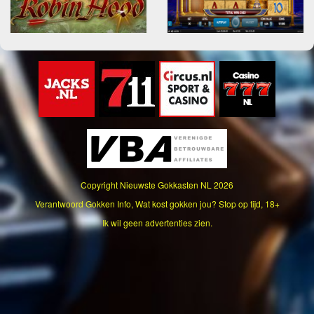
Copyright
Nieuwste Gokkasten NL
2026
Verantwoord Gokken Info, Wat kost gokken jou? Stop op tijd, 18+
Ik wil geen advertenties zien.