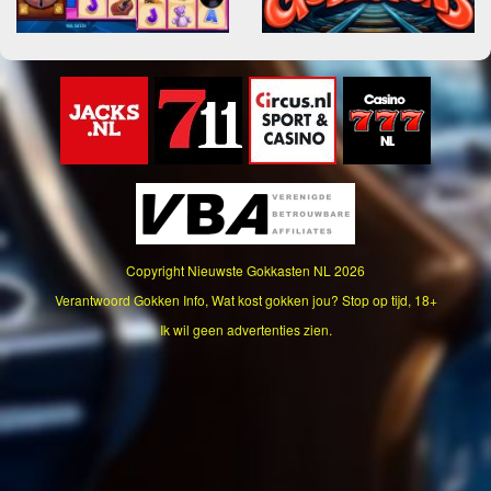
Copyright
Nieuwste Gokkasten NL
2026
Verantwoord Gokken Info, Wat kost gokken jou? Stop op tijd, 18+
Ik wil geen advertenties zien.