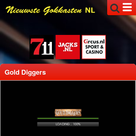
Gold Diggers