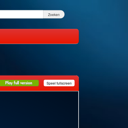
Speel fullscreen
Play full version