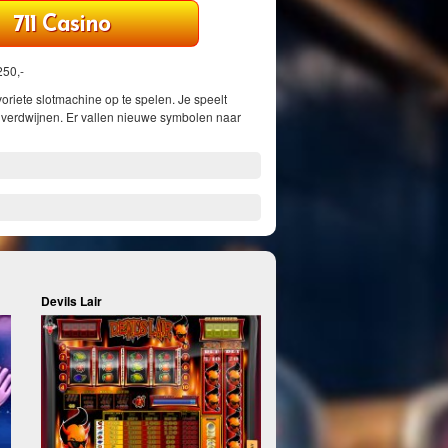
onus tot €250
50,-
voriete slotmachine op te spelen. Je speelt
 verdwijnen. Er vallen nieuwe symbolen naar
Devils Lair