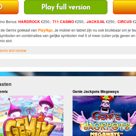
0
Play full version
B
ino Bonus:
HARDROCK
€250,-
711 CASINO
€250,-
JACKS.NL
€250,-
CIRCUS
€2
ij de Gemix gokkast van
PlayNgo
. Je mobiel en tablet zijn nu ook bruikbaar om je fa
ymbolen en combinaties van gelijke symbolen met 5 of meer zullen prijs geven en
ix slot.
emix slot review
asten
emix
Genie Jackpots Megaways