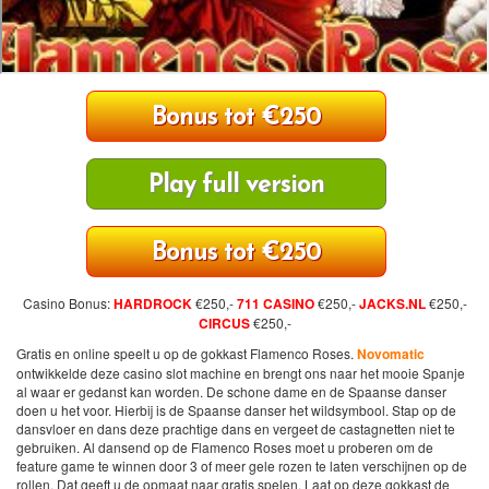
Bonus tot €250
Play full version
Bonus tot €250
Casino Bonus:
HARDROCK
€250,-
711 CASINO
€250,-
JACKS.NL
€250,-
CIRCUS
€250,-
Gratis en online speelt u op de gokkast Flamenco Roses.
Novomatic
ontwikkelde deze casino slot machine en brengt ons naar het mooie Spanje
al waar er gedanst kan worden. De schone dame en de Spaanse danser
doen u het voor. Hierbij is de Spaanse danser het wildsymbool. Stap op de
dansvloer en dans deze prachtige dans en vergeet de castagnetten niet te
gebruiken. Al dansend op de Flamenco Roses moet u proberen om de
feature game te winnen door 3 of meer gele rozen te laten verschijnen op de
rollen. Dat geeft u de opmaat naar gratis spelen. Laat op deze gokkast de