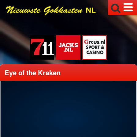
Info 18+
Eye of the Kraken