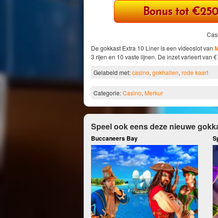
CIRCUS CASIN
Cas
De gokkast Extra 10 Liner is een videoslot van
M
3 rijen en 10 vaste lijnen. De inzet varieert van
Gelabeld met:
casino
,
gokhallen
,
rode kaart
Categorie:
Casino
,
Merkur
Speel ook eens deze nieuwe gokk
Buccaneers Bay
S