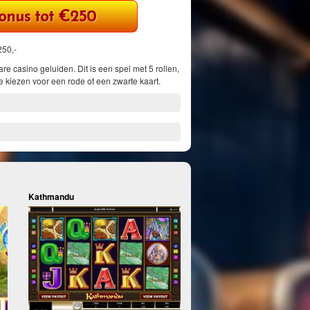
711 Casino
50,-
e casino geluiden. Dit is een spel met 5 rollen,
te kiezen voor een rode of een zwarte kaart.
Kathmandu