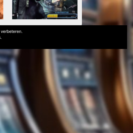
 verbeteren.
.