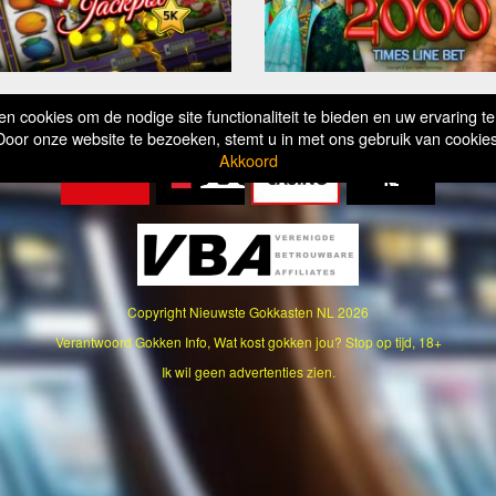
n cookies om de nodige site functionaliteit te bieden en uw ervaring te
Door onze website te bezoeken, stemt u in met ons gebruik van cookies
Akkoord
Copyright
Nieuwste Gokkasten NL
2026
Verantwoord Gokken Info, Wat kost gokken jou? Stop op tijd, 18+
Ik wil geen advertenties zien.