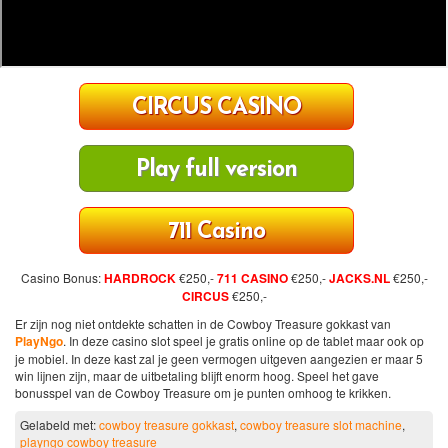
CIRCUS CASINO
Play full version
711 Casino
Casino Bonus:
HARDROCK
€250,-
711 CASINO
€250,-
JACKS.NL
€250,-
CIRCUS
€250,-
Er zijn nog niet ontdekte schatten in de Cowboy Treasure gokkast van
PlayNgo
. In deze casino slot speel je gratis online op de tablet maar ook op
je mobiel. In deze kast zal je geen vermogen uitgeven aangezien er maar 5
win lijnen zijn, maar de uitbetaling blijft enorm hoog. Speel het gave
bonusspel van de Cowboy Treasure om je punten omhoog te krikken.
Gelabeld met:
cowboy treasure gokkast
,
cowboy treasure slot machine
,
playngo cowboy treasure