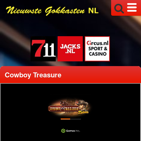
Info 18+
Cowboy Treasure