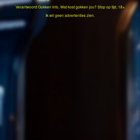
Verantwoord Gokken Info, Wat kost gokken jou? Stop op tijd, 18+
Ik wil geen advertenties zien.