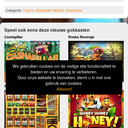
Categorie:
Casino
,
Gokkasten Mobiel
,
Greentube
Speel ook eens deze nieuwe gokkasten
Cashapillar
Rooks Revenge
We gebruiken cookies om de nodige site functionaliteit te
bieden en uw ervaring te verbeteren.
Door onze website te bezoeken, stemt u in met ons
gebruik van cookies.
Super Joker
Honey Honey Honey
Akkoord