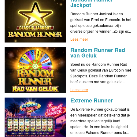
Jackpot
Random Runner Jackpot is een
gokkast van Errel en Eurocoin. In het
spel op deze gokautomaat zijn
diverse prijzen te winnen. Zo zijn er...
Lees meer
Random Runner Rad
van Geluk
Speel nu de Random Runner Rad
van Geluk gokkast van Eurocoin met
2 jackpots. Deze Random Runner
heeft dus een rad van geluk die...
Lees meer
Extreme Runner
De Extreme Runner gokautomaat is
een Meerspeler, dat betekend dat je
meerdere spellen tegelijk kunt
spelen. Het is een leuke bezigheid
om deze Extreme Runner eens te...