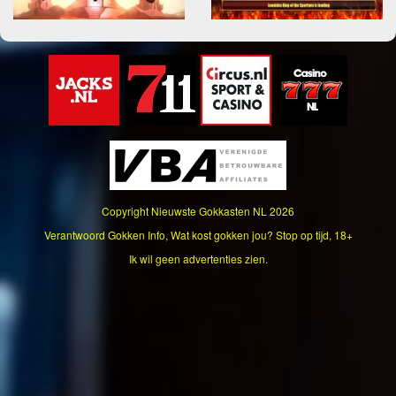
Copyright
Nieuwste Gokkasten NL
2026
Verantwoord Gokken Info, Wat kost gokken jou? Stop op tijd, 18+
Ik wil geen advertenties zien.